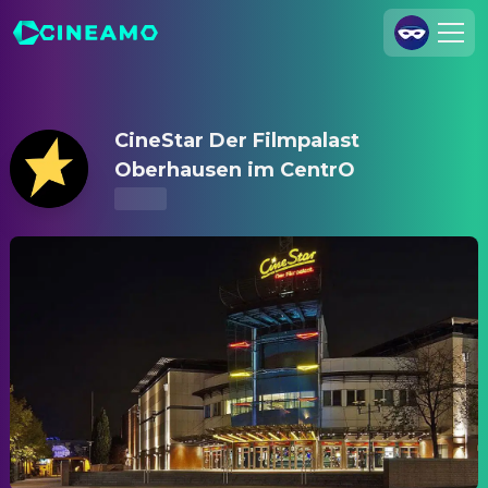
CineStar Der Filmpalast Oberhausen im CentrO – Kinoprogra
Registrieren
Anmelden
CineStar Der Filmpalast
Cineamo für Unternehmen
Oberhausen im CentrO
Kontakt
Impressum
Datenschutzerklärung
Datenschutzeinstellungen