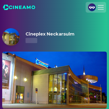
Cineplex Neckarsulm – Kinoprogramm & Tickets
Registrieren
Anmelden
Cineplex Neckarsulm
Cineamo für Unternehmen
Kontakt
Impressum
Datenschutzerklärung
Datenschutzeinstellungen