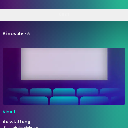
ÜBER
Kinosäle
·
8
Kino 1
Ausstattung
Digitalprojektion