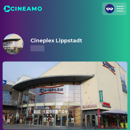
Cineplex Lippstadt – Kinoprogramm & Tickets
Registrieren
Anmelden
Cineplex Lippstadt
Cineamo für Unternehmen
Kontakt
Impressum
Datenschutzerklärung
Datenschutzeinstellungen