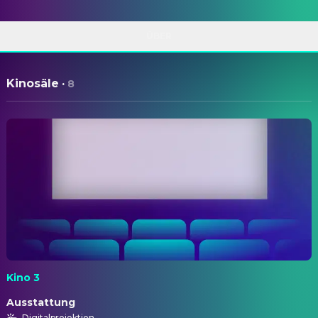
ÜBER
Kinosäle
·
8
Kino 3
Ausstattung
Digitalprojektion