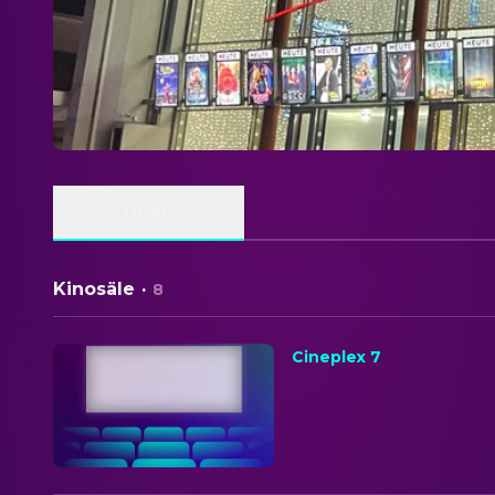
ÜBER
Kinosäle
·
8
Cineplex 7