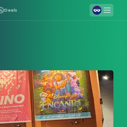
Deals
Registrieren
Anmelden
Cineamo für Unternehmen
Kontakt
Impressum
Datenschutzerklärung
Datenschutzeinstellungen