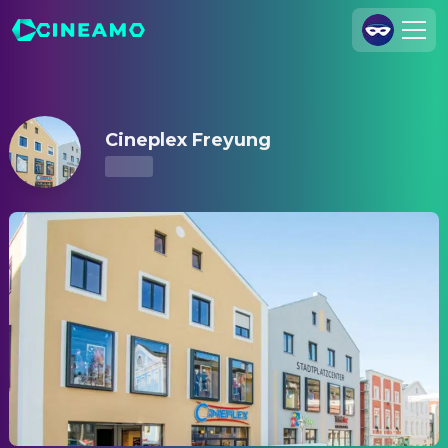
Cineplex Freyung – Kinoprogramm & Tickets
Registrieren
Anmelden
Cineplex Freyung
Cineamo für Unternehmen
Kontakt
Impressum
Datenschutzerklärung
Datenschutzeinstellungen