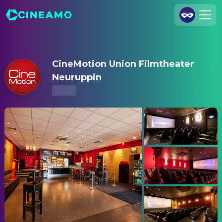
CineMotion Union Filmtheater Neuruppin – Kinoprogramm & 
Registrieren
Anmelden
CineMotion Union Filmtheater
Cineamo für Unternehmen
Neuruppin
Kontakt
Impressum
Datenschutzerklärung
Datenschutzeinstellungen