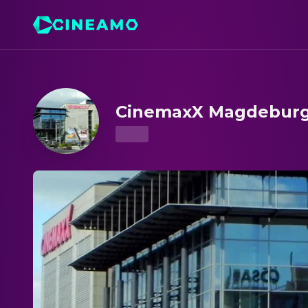
CinemaxX Magdeburg – Kinoprogramm & Tickets
CinemaxX Magdebur