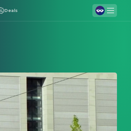
Deals
Registrieren
Anmelden
Cineamo für Unternehmen
Kontakt
Impressum
Datenschutzerklärung
Datenschutzeinstellungen