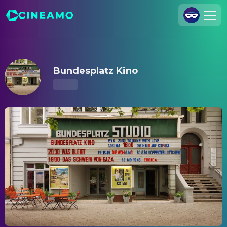
Bundesplatz Kino – Kinoprogramm & Tickets
Registrieren
Anmelden
Bundesplatz Kino
Cineamo für Unternehmen
Kontakt
Impressum
Datenschutzerklärung
Datenschutzeinstellungen