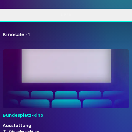
ÜBER
Kinosäle
·
1
Bundesplatz-Kino
Ausstattung
Digitalprojektion