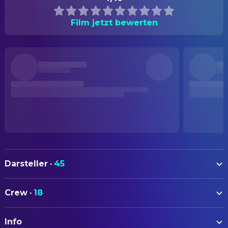
Film jetzt bewerten
Darsteller
·
45
Rupert Grint
Jon
Crew
·
18
Seidi Haarla
Saga
AUTOREN
Pamela Tola
Taru
Info
Hanna Bergholm
Drehbuch