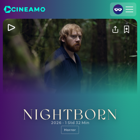
Registrieren
Anmelden
Cineamo für Unternehmen
Kontakt
Impressum
Datenschutzerklärung
Datenschutzeinstellungen
Nightborn
2026
·
1 Std 32 Min
Horror