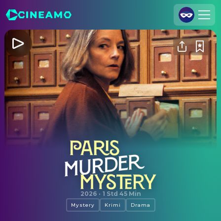
Registrieren
Anmelden
Cineamo für Unternehmen
Kontakt
Impressum
Datenschutzerklärung
Datenschutzeinstellungen
Paris Murder Mystery
2026
·
1 Std 45 Min
Mystery
Krimi
Drama