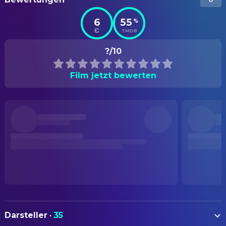
6
55
%
TMDB
?/10
Film jetzt bewerten
Darsteller
·
35