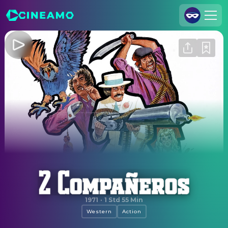
Registrieren
Anmelden
Cineamo für Unternehmen
Kontakt
Impressum
Datenschutzerklärung
Datenschutzeinstellungen
Zwei Companeros
1971
·
1 Std 55 Min
Western
Action