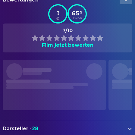
?
65
%
TMDB
?/10
Film jetzt bewerten
Darsteller
·
28