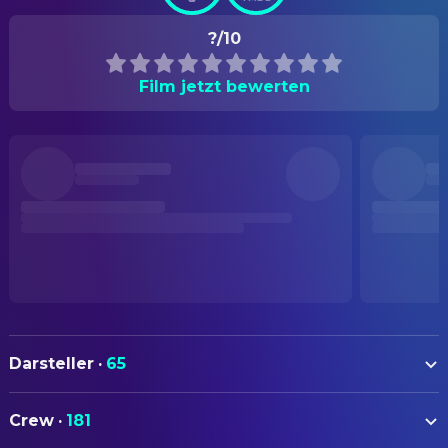
?/10
Film jetzt bewerten
Darsteller
·
65
Christian Friedel
Rudolf Höss
Crew
·
181
Sandra Hüller
Hedwig Höss