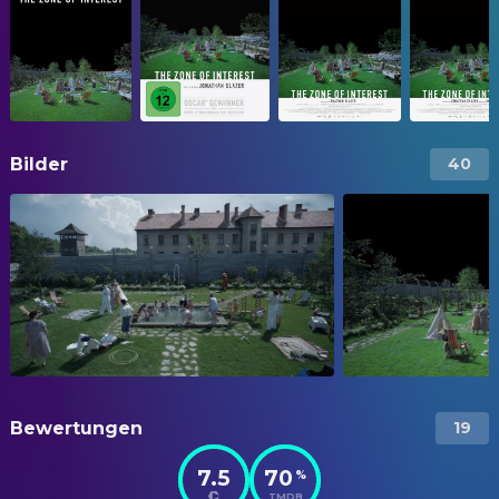
Bilder
40
Bewertungen
19
7.5
70
%
TMDB