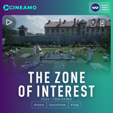
Registrieren
Anmelden
Cineamo für Unternehmen
Kontakt
Impressum
Datenschutzerklärung
Datenschutzeinstellungen
The Zone of Interest
2024
·
1 Std 45 Min
Drama
Geschichte
Krieg