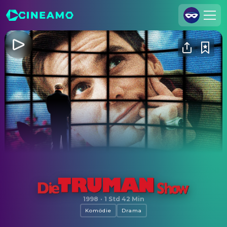
Registrieren
Anmelden
Cineamo für Unternehmen
Kontakt
Impressum
Datenschutzerklärung
Datenschutzeinstellungen
Die Truman Show
1998
·
1 Std 42 Min
Komödie
Drama