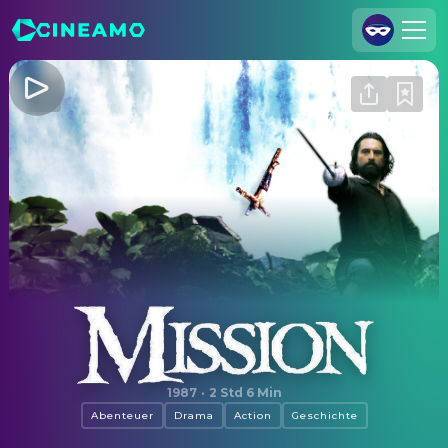
Registrieren
Anmelden
Cineamo für Unternehmen
Kontakt
Impressum
Datenschutzerklärung
Datenschutzeinstellungen
Mission
1987
·
2 Std 6 Min
Abenteuer
Drama
Action
Geschichte