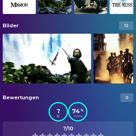
Bilder
12
Bewertungen
0
?
74
%
TMDB
?/10