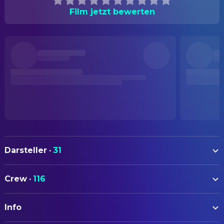
Film jetzt bewerten
Darsteller
·
31
Robert De Niro
Rodrigo Mendoza
Crew
·
116
Jeremy Irons
Father Gabriel
AUTOREN
Ray McAnally
Cardinal Altamirano
Info
Robert Bolt
Drehbuch
Aidan Quinn
Felipe Mendoza