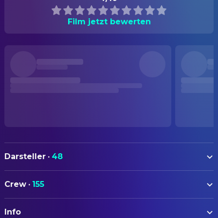
Film jetzt bewerten
Darsteller
·
48
Isaach de Bankolé
Lone Man
Crew
·
155
Alex Descas
Creole
AUTOREN
Jean-François Stévenin
French
Info
Jim Jarmusch
Drehbuch