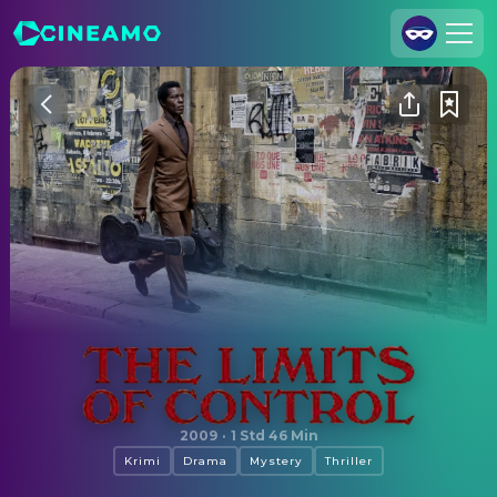
Registrieren
Anmelden
Cineamo für Unternehmen
Kontakt
Impressum
Datenschutzerklärung
Datenschutzeinstellungen
The Limits of Control
2009
·
1 Std 46 Min
Krimi
Drama
Mystery
Thriller