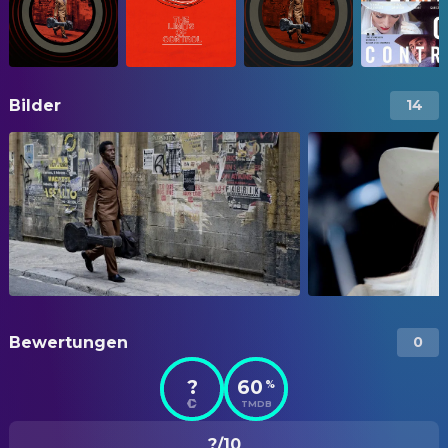
Bilder
14
Bewertungen
0
?
60
%
TMDB
?/10