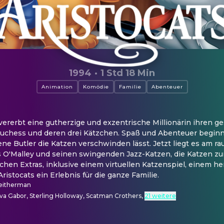
1994
·
1 Std 18 Min
Animation
Komödie
Familie
Abenteuer
ererbt eine gutherzige und exzentrische Millionärin ihren ge
uchess und deren drei Kätzchen. Spaß und Abenteuer beginnen
ne Butler die Katzen verschwinden lässt. Jetzt liegt es am ra
O'Malley und seinen swingenden Jazz-Katzen, die Katzen zur
chen Extras, inklusive einem virtuellen Katzenspiel, einem 
ristocats ein Erlebnis für die ganze Familie.
eitherman
 Eva Gabor, Sterling Holloway, Scatman Crothers
,
21 weitere