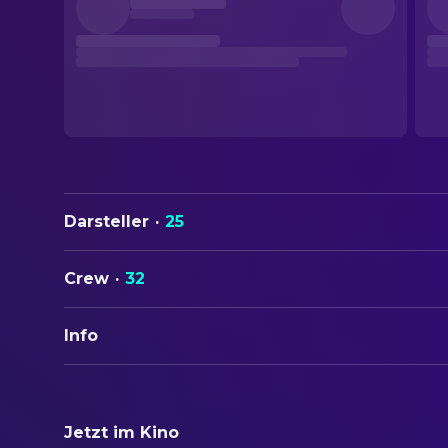
Darsteller
·
25
Crew
·
32
Info
ORIGINALTITEL
The Aristocats
Jetzt im Kino