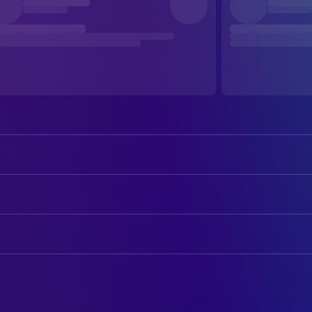
Phil Harris
O'Malley (voice)
Eva Gabor
Duchess (voice)
AUTOREN
Sterling Holloway
Roquefort (voice)
Ken Anderson
Drehbuch
Scatman Crothers
Scat Cat (voice)
Frank Thomas
Drehbuch
Paul Winchell
Chinese Cat (voice)
Vance Gerry
Drehbuch
Lord Tim Hudson
English Cat (voice)
Eric Cleworth
Drehbuch