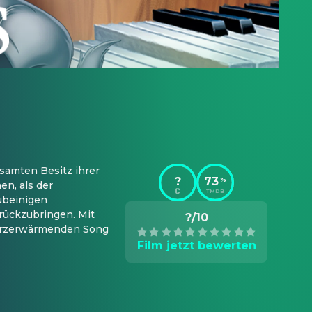
samten Besitz ihrer 
?
73
%
, als der 
TMDB
ubeinigen 
ückzubringen. Mit 
?/10
herzerwärmenden Song 
Film jetzt bewerten