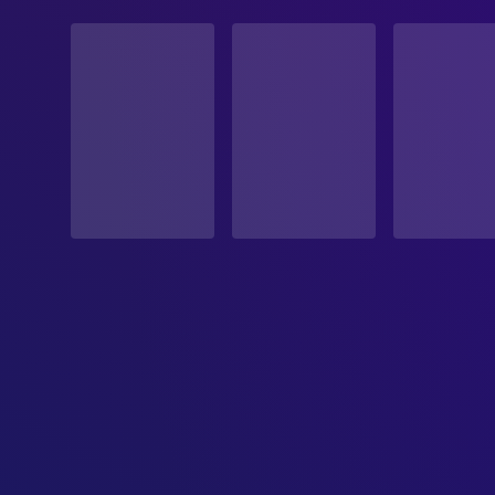
STATUS
Veröffentlicht
ERSCHEINUNGSDATUM
1994-05-13
ORIGINALSPRACHE
Englisch
PRODUKTIONSLAND
Vereinigte Staaten
BUDGET
$4,000,000.00
EINNAHMEN
$191,000,000.00