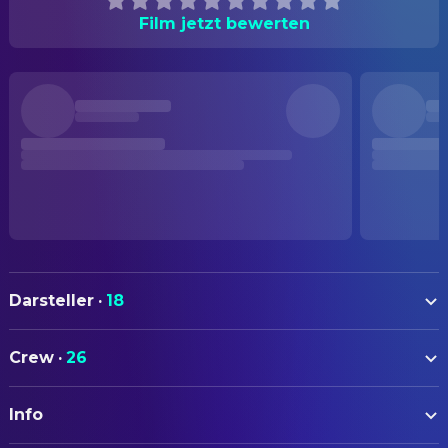
Film jetzt bewerten
Darsteller
·
18
Bud Spencer
Inspector Rizzo
Crew
·
26
Enzo Cannavale
Caputo
AUTOREN
Werner Pochath
Spiros
Info
Adriano Bolzoni
Drehbuch
Joe Stewardson
Smollet