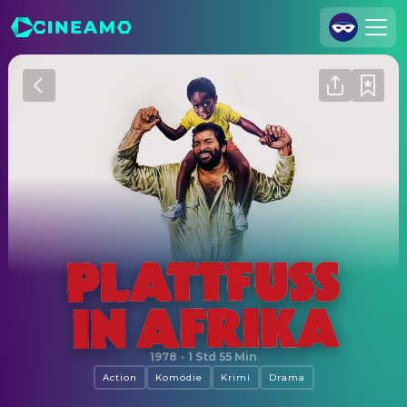
Registrieren
Anmelden
Cineamo für Unternehmen
Kontakt
Impressum
Datenschutzerklärung
Datenschutzeinstellungen
Plattfuss in Afrika
1978
·
1 Std 55 Min
Action
Komödie
Krimi
Drama