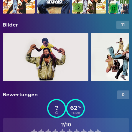
Bilder
11
Bewertungen
0
?
62
%
TMDB
?/10