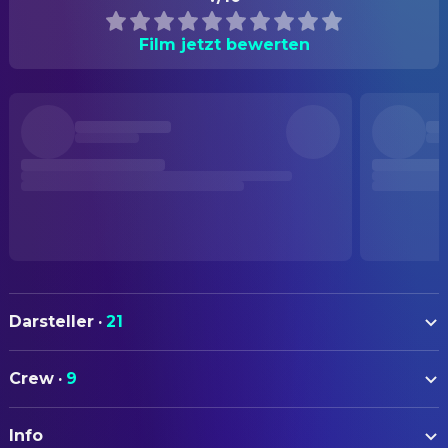
Film jetzt bewerten
Darsteller
·
21
Aidan Turner
Vicomte de Valmont
Crew
·
9
Lesley Manville
Marquise de Merteuil
AUTOREN
Monica Barbaro
Madame de Tourvel
Info
Christopher Hampton
Adaptation