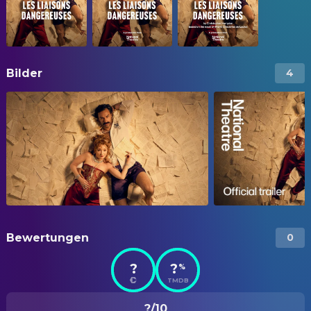
Bilder
4
Bewertungen
0
?
?
%
TMDB
?/10