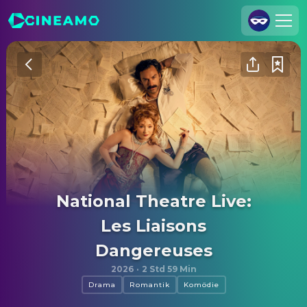
Registrieren
Anmelden
Cineamo für Unternehmen
Kontakt
Impressum
Datenschutzerklärung
National Theatre Live:
Datenschutzeinstellungen
Les Liaisons
Dangereuses
2026
·
2 Std 59 Min
Drama
Romantik
Komödie