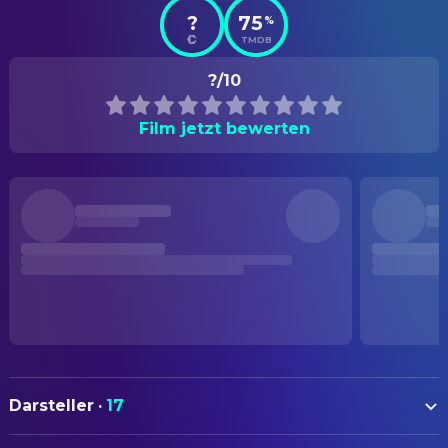
?
75
%
TMDB
?/10
Film jetzt bewerten
Darsteller
·
17
Philippe Noiret
Julien Dandieu