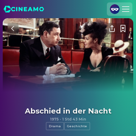
Registrieren
Anmelden
Cineamo für Unternehmen
Kontakt
Impressum
Datenschutzerklärung
Datenschutzeinstellungen
Abschied in der Nacht
1975
·
1 Std 43 Min
Drama
Geschichte