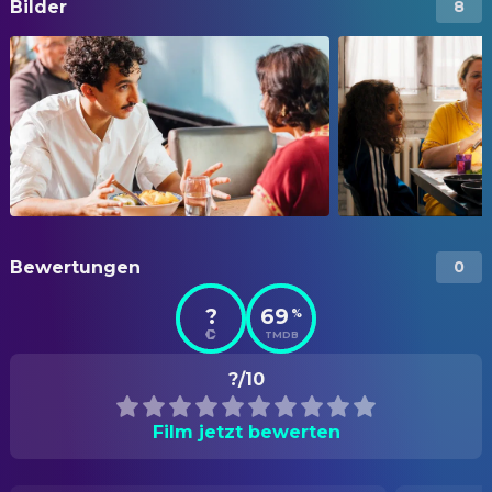
Bilder
8
Bewertungen
0
?
69
%
TMDB
?/10
Film jetzt bewerten