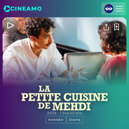
Registrieren
Anmelden
Cineamo für Unternehmen
Kontakt
Impressum
Datenschutzerklärung
Datenschutzeinstellungen
Couscous und Geheimnisse
2026
·
1 Std 45 Min
Komödie
Drama