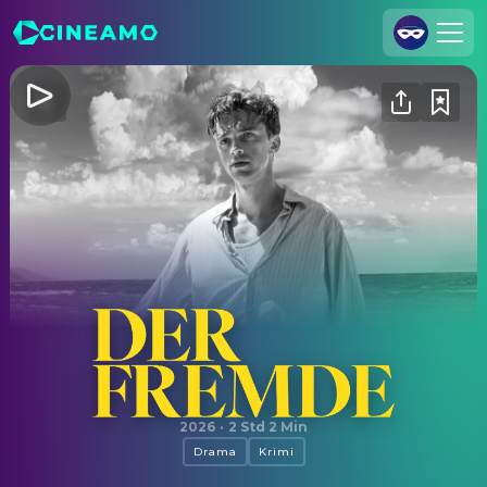
Registrieren
Anmelden
Cineamo für Unternehmen
Kontakt
Impressum
Datenschutzerklärung
Datenschutzeinstellungen
Der Fremde
2026
·
2 Std 2 Min
Drama
Krimi