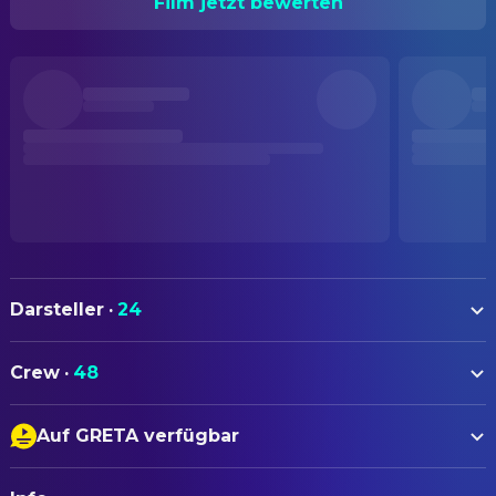
Film jetzt bewerten
Darsteller
·
24
Benjamin Voisin
Meursault
Crew
·
48
Rebecca Marder
Marie Cardona
AUTOREN
Pierre Lottin
Raymond Sintès
Auf GRETA verfügbar
Philippe Piazzo
Co-Writer
Denis Lavant
Salamano
Untertitel
François Ozon
Drehbuch
Chaplain