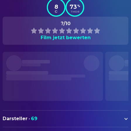
8
73
%
TMDB
?/10
Film jetzt bewerten
Darsteller
·
69
Móglaí Bap
Móglaí Bap or Naoise