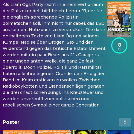
Als Liam Ógs Partynacht in einem Verhörraum
der Polizei endet, hilft Irisch-Lehrer JJ, der für
die englisch-sprechende Polizistin
dolmetschen soll, ihm nicht nur dabei, das LSD
aus seinem Notizbuch zu verstecken. Die darin
enthaltenen Texte von Liam Óg und seinem
Kumpel Naoise über Drogen, Sex und den
8
Widerstand gegen das britische Establishment
werden mit ein paar Beats aus JJs Garage zu
einer ungeplanten Welle, die ganz Belfast
überrollt. Doch Polizei, Politik und Paramilitär
haben alle ihre eigenen Gründe, den Erfolg der
Band im Keim ersticken zu wollen. Zwischen
Radioboykotten und Brandanschlägen geraten
die drei chaotischen Jungs ins Kreuzfeuer und
werden unverhofft zum politischen und
rebellischen Symbol einer ganze Generation.
Poster
5