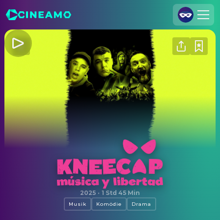
Registrieren
Anmelden
Cineamo für Unternehmen
Kontakt
Impressum
Datenschutzerklärung
Datenschutzeinstellungen
Kneecap
2025
·
1 Std 45 Min
Musik
Komödie
Drama