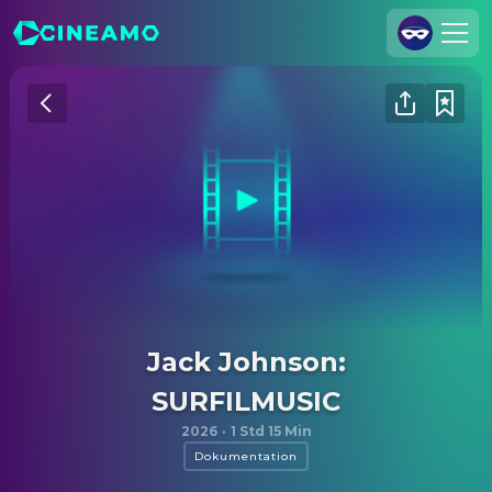
Registrieren
Anmelden
Cineamo für Unternehmen
Kontakt
Impressum
Datenschutzerklärung
Datenschutzeinstellungen
Jack Johnson:
SURFILMUSIC
2026
·
1 Std 15 Min
Dokumentation