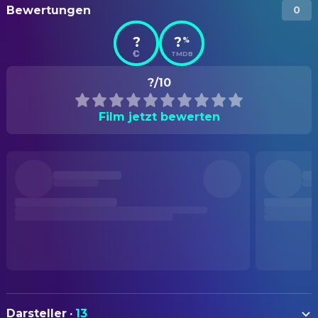
Bewertungen
0
?
?
%
TMDB
?/10
Film jetzt bewerten
Darsteller
·
13