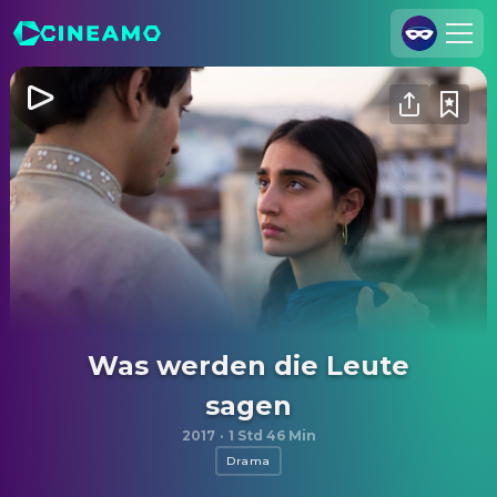
Registrieren
Anmelden
Cineamo für Unternehmen
Kontakt
Impressum
Datenschutzerklärung
Datenschutzeinstellungen
Was werden die Leute
sagen
2017
·
1 Std 46 Min
Drama