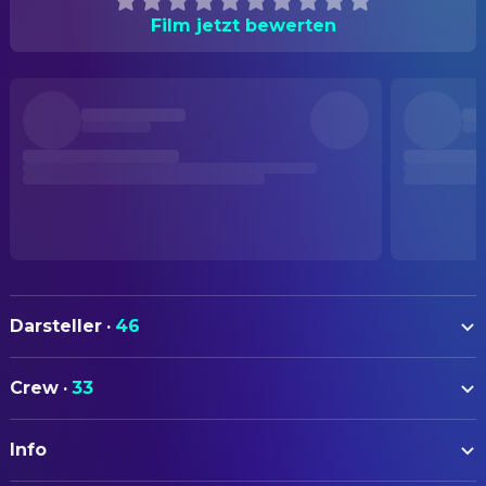
Film jetzt bewerten
Darsteller
·
46
Maria Mozhdah
Nisha
Crew
·
33
Adil Hussain
Mirza
AUTOREN
Ekavali Khanna
Mother
Info
Iram Haq
Drehbuch
Rohit Saraf
Amir