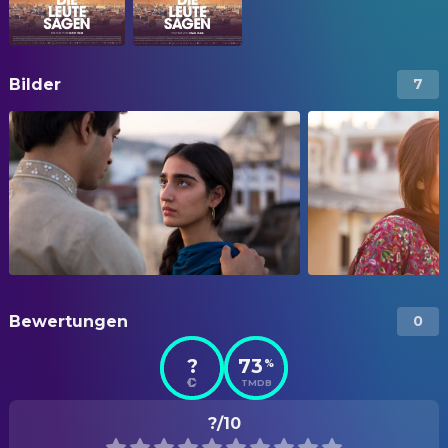
Bilder
7
Bewertungen
0
?
73
%
TMDB
?/10