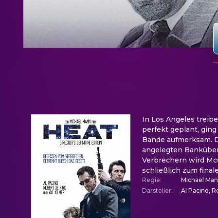
In Los Angeles treib
perfekt geplant, ging
Bande aufmerksam. Da 
angelegten Banküberf
Verbrechern wird Mc
schließlich zum finale
Regie
:
Michael Ma
Darsteller
:
Al Pacino, R