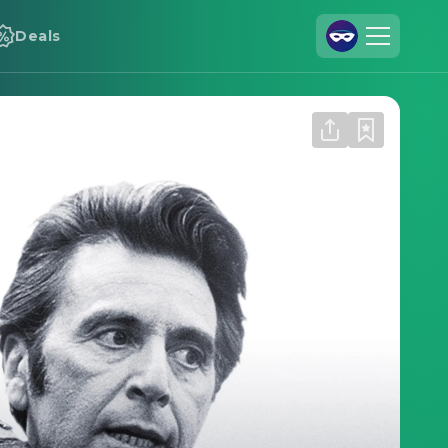
Deals
Registrieren
Anmelden
Cineamo für Unternehmen
Kontakt
Impressum
Datenschutzerklärung
Datenschutzeinstellungen