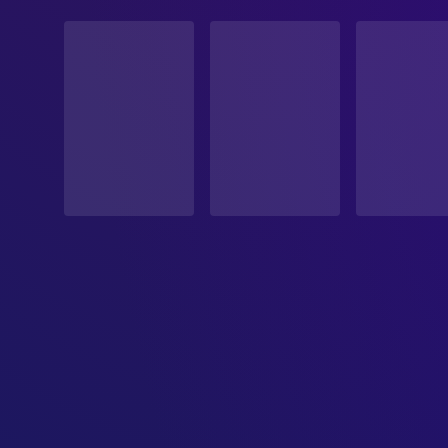
STATUS
Veröffentlicht
ERSCHEINUNGSDATUM
1996-03-01
ORIGINALSPRACHE
Englisch
PRODUKTIONSLAND
Vereinigte Staaten
BUDGET
$60,000,000.00
EINNAHMEN
$187,400,000.00