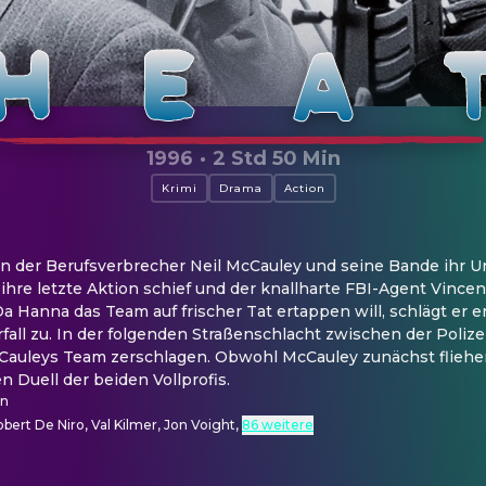
1996
·
2 Std 50 Min
Krimi
Drama
Action
en der Berufsverbrecher Neil McCauley und seine Bande ihr 
 ihre letzte Aktion schief und der knallharte FBI-Agent Vincen
Hanna das Team auf frischer Tat ertappen will, schlägt er er
all zu. In der folgenden Straßenschlacht zwischen der Polizei
Cauleys Team zerschlagen. Obwohl McCauley zunächst fliehe
n Duell der beiden Vollprofis.
nn
obert De Niro, Val Kilmer, Jon Voight
,
86 weitere