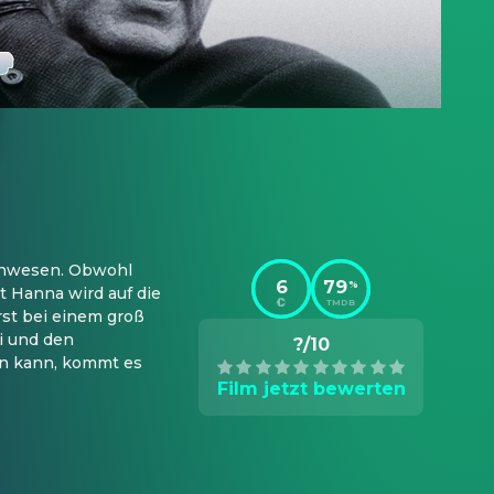
Unwesen. Obwohl 
6
79
%
t Hanna wird auf die 
TMDB
st bei einem groß 
 und den 
?/10
n kann, kommt es 
Film jetzt bewerten