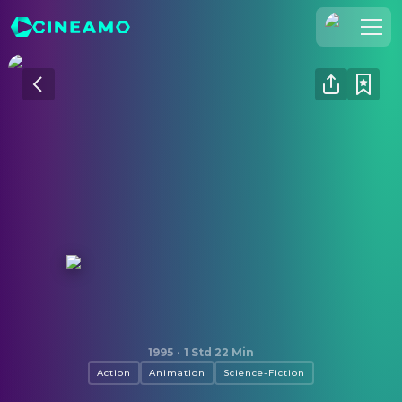
Registrieren
Anmelden
Cineamo für Unternehmen
Kontakt
Impressum
Datenschutzerklärung
Datenschutzeinstellungen
Ghost in The Shell
1995
·
1 Std 22 Min
Action
Animation
Science-Fiction