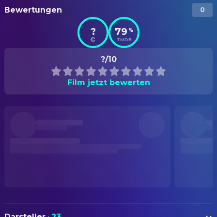
Bewertungen
0
?
79
%
TMDB
?/10
Film jetzt bewerten
Darsteller
·
23