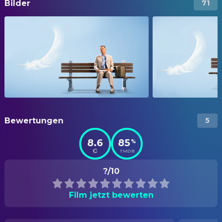
Bilder
71
Bewertungen
5
8.6
85
%
TMDB
?/10
Film jetzt bewerten