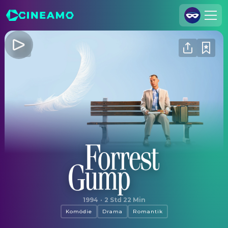
Registrieren
Anmelden
Cineamo für Unternehmen
Kontakt
Impressum
Datenschutzerklärung
Datenschutzeinstellungen
Forrest Gump
1994
·
2 Std 22 Min
Komödie
Drama
Romantik