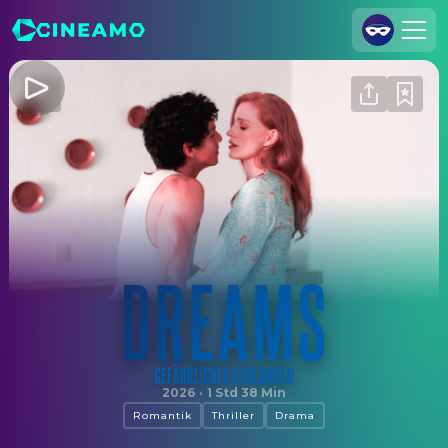
Registrieren
Anmelden
Cineamo für Unternehmen
Kontakt
Impressum
Datenschutzerklärung
Datenschutzeinstellungen
Dreams - Gefährliches Verlangen
2026
·
1 Std 38 Min
Romantik
Thriller
Drama