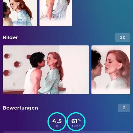
Bilder
20
Bewertungen
2
4.5
61
%
TMDB