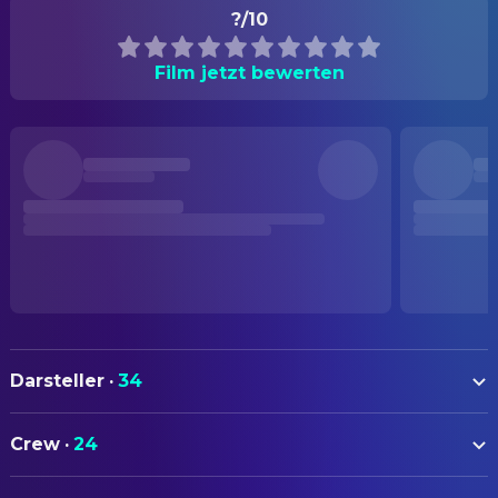
?/10
Film jetzt bewerten
Darsteller
·
34
Jessica Chastain
Jennifer McCarthy
Crew
·
24
Isaac Hernández
Fernando Rodríguez
AUTOREN
Rupert Friend
Jake McCarthy