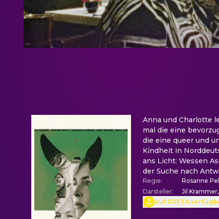
Anna und Charlotte le
mal die eine bevorzu
die eine queer und un
Kindheit in Norddeu
ans Licht: Wessen As
der Suche nach Antw
Regie
:
Rosanne Pe
Darsteller
:
Jil Krammer
auf GRETA verfügb