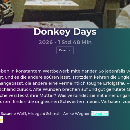
Donkey Days
2026
·
1 Std 48 Min
Drama
ben in konstantem Wettbewerb miteinander. So jedenfalls will
gt, und es die andere spüren lässt. Trotzdem kehren die ungl
angepasst, die andere eine vermeintlich toughe Erfolgsfrau – i
tschland zurück. Alte Wunden brechen auf und gut gehütete
che versteckt ihre Mutter? Was verbindet sie mit einer ungari
orten finden die ungleichen Schwestern neues Vertrauen zue
l
, Susanne Wolff, Hildegard Schmahl, Amke Wegner
,
11 weitere
ar