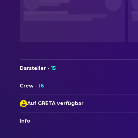
Darsteller
·
15
Crew
·
16
Auf GRETA verfügbar
Untertitel
Info
Audiodeskription
Tonverstärkung
ORIGINALTITEL