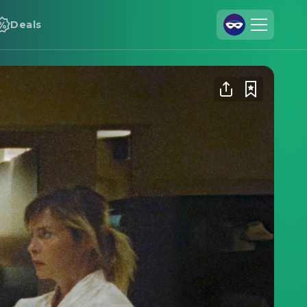
Deals
Registrieren
Anmelden
Cineamo für Unternehmen
Kontakt
Impressum
Datenschutzerklärung
Datenschutzeinstellungen