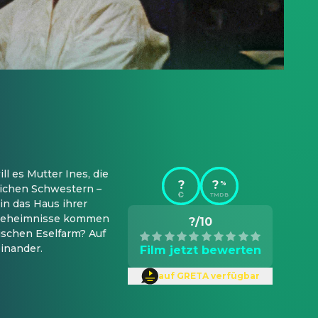
 es Mutter Ines, die 
?
?
%
eichen Schwestern – 
TMDB
n das Haus ihrer 
 Geheimnisse kommen 
?/10
schen Eselfarm? Auf 
inander.
Film jetzt bewerten
auf GRETA verfügbar