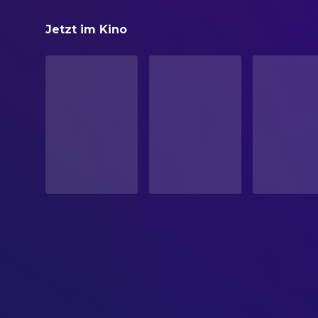
Donkey Days
Jetzt im Kino
STATUS
Veröffentlicht
ERSCHEINUNGSDATUM
2026-06-25
ORIGINALSPRACHE
Deutsch
PRODUKTIONSLAND
Niederlande, Deutschland