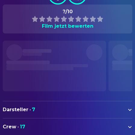
?/10
Film jetzt bewerten
Darsteller
·
7
Max Lindsey
Dolly
Crew
·
17
Fabianne Therese
Macy