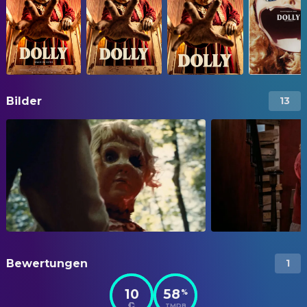
Bilder
13
Bewertungen
1
10
58
%
TMDB