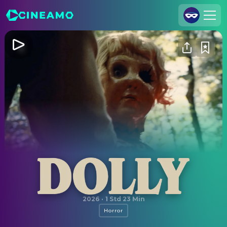
Registrieren
Anmelden
Cineamo für Unternehmen
Kontakt
Impressum
Datenschutzerklärung
Datenschutzeinstellungen
Dolly
2026
·
1 Std 23 Min
Horror