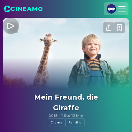
Registrieren
Anmelden
Cineamo für Unternehmen
Kontakt
Impressum
Datenschutzerklärung
Datenschutzeinstellungen
Mein Freund, die
Giraffe
2018
·
1 Std 12 Min
Drama
Familie