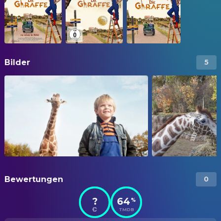
Bilder
5
Bewertungen
0
?
64
%
TMDB