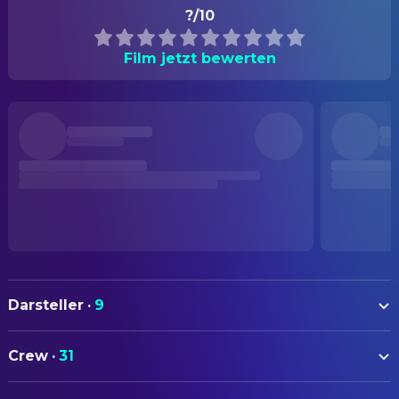
?/10
Film jetzt bewerten
Darsteller
·
9
Liam de Vries
Dikkertje Dap
Crew
·
31
Yannick van de Velde
Raf (voice)
AUTOREN
Martijn Fischer
Grandfather Dick Dap