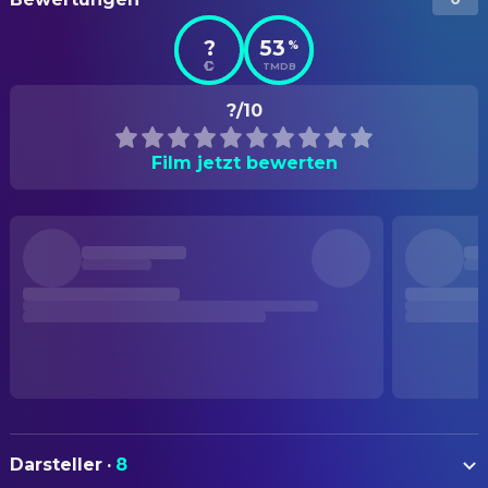
?
53
%
TMDB
?/10
Film jetzt bewerten
Darsteller
·
8