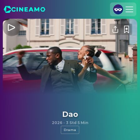
Registrieren
Anmelden
Cineamo für Unternehmen
Kontakt
Impressum
Datenschutzerklärung
Datenschutzeinstellungen
Dao
2026
·
3 Std 5 Min
Drama