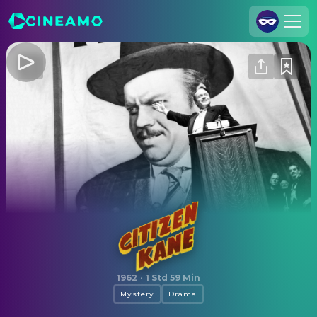
Registrieren
Anmelden
Cineamo für Unternehmen
Kontakt
Impressum
Datenschutzerklärung
Datenschutzeinstellungen
Citizen Kane
1962
·
1 Std 59 Min
Mystery
Drama