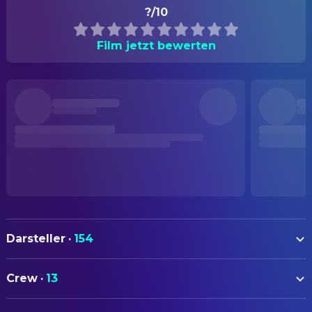
?/10
Film jetzt bewerten
Darsteller
·
154
Orson Welles
Charles Foster Kane
Crew
·
13
Joseph Cotten
Jedediah Leland
AUTOREN
Dorothy Comingore
Susan Alexander Kane