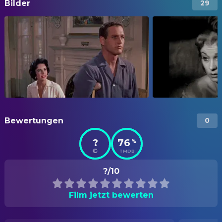
Bilder
29
Bewertungen
0
?
76
%
TMDB
?/10
Film jetzt bewerten