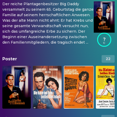
Der reiche Plantagenbesitzer Big Daddy
versammelt zu seinem 65. Geburtstag die ganze
Familie auf seinem herrschaftlichen Anwesen.
Was der alte Mann nicht ahnt: Er hat Krebs und
seine gesamte Verwandtschaft versucht nun,
sich das umfangreiche Erbe zu sichern. Der
Beginn einer Auseinandersetzung zwischen
?
den Familienmitgliedern, die tragisch endet ...
Poster
22