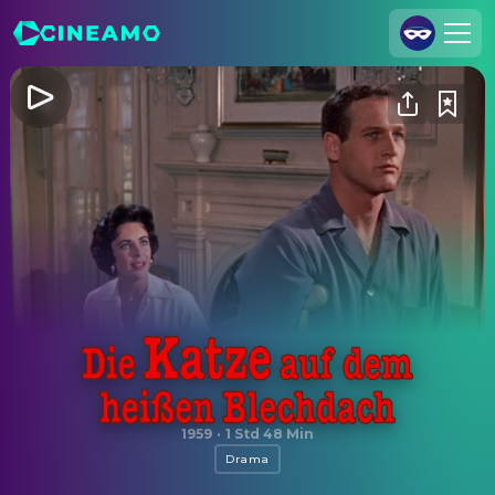
Registrieren
Anmelden
Cineamo für Unternehmen
Kontakt
Impressum
Datenschutzerklärung
Datenschutzeinstellungen
Die Katze auf dem heißen Blechdach
1959
·
1 Std 48 Min
Drama