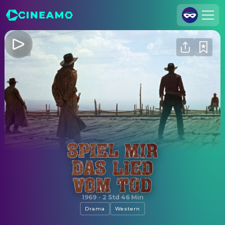
Registrieren
Anmelden
Cineamo für Unternehmen
Kontakt
Impressum
Datenschutzerklärung
Datenschutzeinstellungen
Spiel mir das Lied vom Tod
1969
·
2 Std 46 Min
Drama
Western