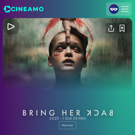
Registrieren
Anmelden
Cineamo für Unternehmen
Kontakt
Impressum
Datenschutzerklärung
Datenschutzeinstellungen
Bring Her Back
2025
·
1 Std 39 Min
Horror