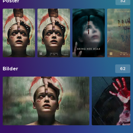
Poster
52
Bilder
62