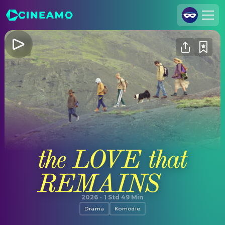
Registrieren
Anmelden
Cineamo für Unternehmen
Kontakt
Impressum
Datenschutzerklärung
Datenschutzeinstellungen
The Love That Remains
2026
·
1 Std 49 Min
Drama
Komödie