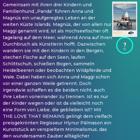
Gemeinsam mit ihren drei Kindern und
Familienhund „Panda“ führen Anna und
Magnús ein unaufgeregtes Leben an der
weiten Küste Islands. Magnús, der von allen nur
Maggi genannt wird, ist als Hochseefischer oft
tagelang auf dem Meer, während Anna auf ihren
Durchbruch als Künstlerin hofft. Dazwischen
?
wandern sie mit den Kindern in den Bergen,
stechen Fische auf den Seen, laufen
Schlittschuh, schießen Bogen, sammeln
Heidelbeeren oder beobachten Wildpferde und
Wale. Dabei haben sich Anna und Maggi schon
vor einer ganzen Weile getrennt. Doch
irgendwie schaffen es die beiden nicht, auch
ihre Leben voneinander zu trennen. Ist es nur
der Kinder wegen oder ist da vielleicht noch
eine Form von Liebe, die geblieben ist? Mit
THE LOVE THAT REMAINS gelingt dem vielfach
preisgekrönten Regisseur Hlynur Pálmason ein
Kunststück an verspieltem Minimalismus, das
den wundersamen Zauber alltäglicher