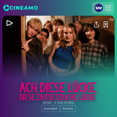
Registrieren
Anmelden
Cineamo für Unternehmen
Kontakt
Impressum
Datenschutzerklärung
Datenschutzeinstellungen
Ach, diese Lücke, diese entsetzliche Lücke
2026
·
2 Std 15 Min
Komödie
Drama