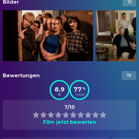
Bilder
11
Bewertungen
15
8.9
77
%
TMDB
?/10
Film jetzt bewerten