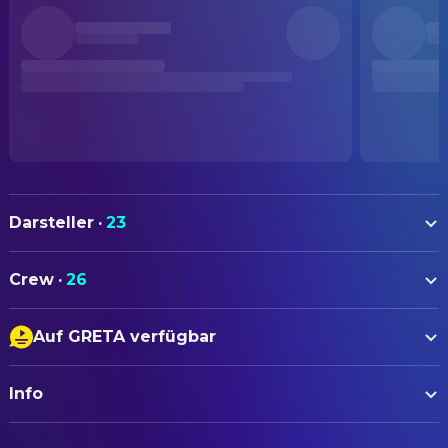
Darsteller
·
23
Bruno Alexander
Joachim Meyerhoff
Crew
·
26
Senta Berger
Inge Brinkmann
AUTOREN
Michael Wittenborn
Hermann Krings
Auf GRETA verfügbar
Simon Verhoeven
Drehbuch
Laura Tonke
Mother Iris
Untertitel
Lars Hubrich
Drehbuch
Devid Striesow
Father Richard
Info
Audiodeskription
Joachim Meyerhoff
Novel
Katharina Stark
Sabrina
ORIGINALTITEL