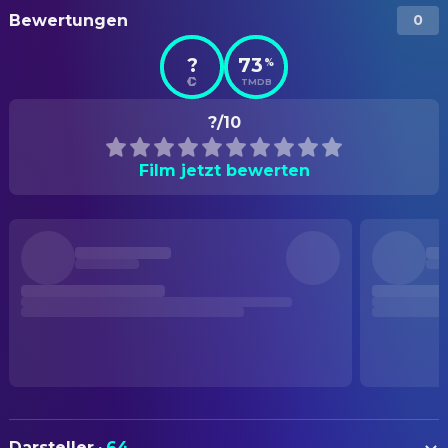
Bewertungen
0
?
73
%
TMDB
?/10
Film jetzt bewerten
Darsteller
·
64